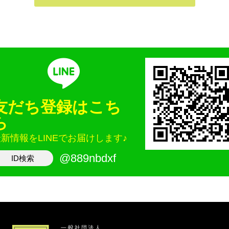
友だち登録はこち
ら
新情報をLINEでお届けします♪
@889nbdxf
ID検索