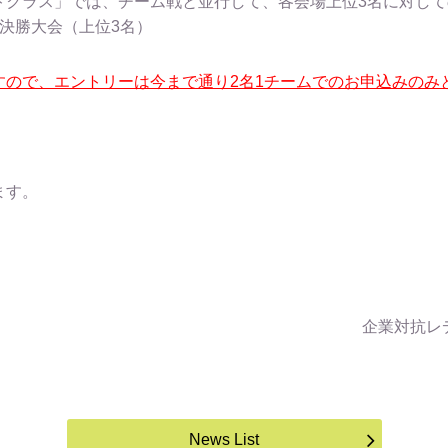
トクラス」では、チーム戦と並行して、各会場上位3名に対し
決勝大会（上位3名）
すので、エントリーは今まで通り2名1チームでのお申込みのみ
ます。
企業対抗レ
News List