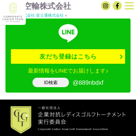
全日本空輸株式会社
«
大和証券株式会社
富士通株式会社
»
友だち登録はこちら
最新情報をLINEでお届けします♪
@889nbdxf
ID検索