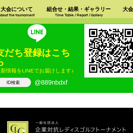
大会について
組合せ・結果・ギャラリー
大
About the tournament
Time Table / Report / Gallery
友だち登録はこち
ら
新情報をLINEでお届けします♪
@889nbdxf
ID検索