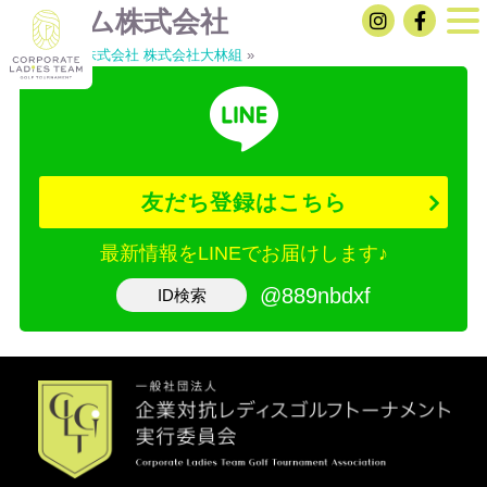
日本ハム株式会社
«
アース製薬株式会社
株式会社大林組
»
友だち登録はこちら
最新情報をLINEでお届けします♪
@889nbdxf
ID検索